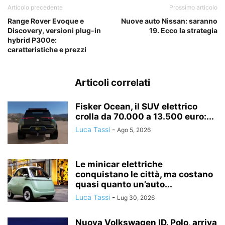
Articolo precedente
Prossimo articolo
Range Rover Evoque e
Nuove auto Nissan: saranno
Discovery, versioni plug-in
19. Ecco la strategia
hybrid P300e:
caratteristiche e prezzi
Articoli correlati
Fisker Ocean, il SUV elettrico
crolla da 70.000 a 13.500 euro:...
Luca Tassi
-
Ago 5, 2026
Le minicar elettriche
conquistano le città, ma costano
quasi quanto un’auto...
Luca Tassi
-
Lug 30, 2026
Nuova Volkswagen ID. Polo, arriva