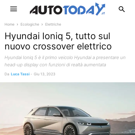
Home
Ecologiche
Elettriche
Hyundai Ioniq 5, tutto sul
nuovo crossover elettrico
Hyundai Ioniq 5 è il primo veicolo Hyundai a presentare un
head-up display con funzioni di realtà aumentata
Da
Luca Tassi
-
Giu 13, 2023