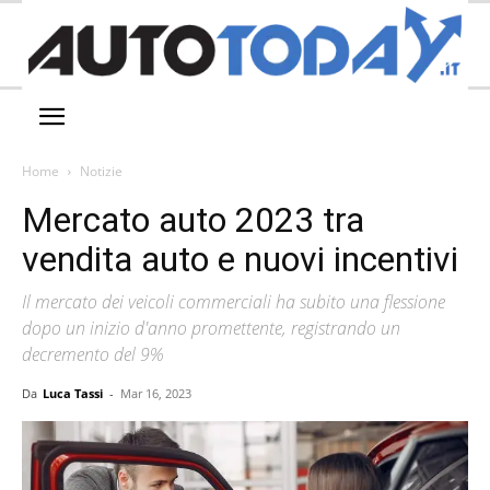
Home
Notizie
Mercato auto 2023 tra
vendita auto e nuovi incentivi
Il mercato dei veicoli commerciali ha subito una flessione
dopo un inizio d'anno promettente, registrando un
decremento del 9%
Da
Luca Tassi
-
Mar 16, 2023