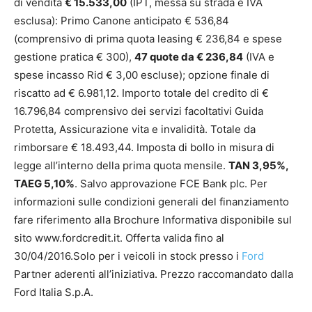
di vendita
€ 15.533,00
(IPT, messa su strada e IVA
esclusa): Primo Canone anticipato € 536,84
(comprensivo di prima quota leasing € 236,84 e spese
gestione pratica € 300),
47 quote da € 236,84
(IVA e
spese incasso Rid € 3,00 escluse); opzione finale di
riscatto ad € 6.981,12. Importo totale del credito di €
16.796,84 comprensivo dei servizi facoltativi Guida
Protetta, Assicurazione vita e invalidità. Totale da
rimborsare € 18.493,44. Imposta di bollo in misura di
legge all’interno della prima quota mensile.
TAN 3,95%,
TAEG 5,10%
. Salvo approvazione FCE Bank plc. Per
informazioni sulle condizioni generali del finanziamento
fare riferimento alla Brochure Informativa disponibile sul
sito www.fordcredit.it. Offerta valida fino al
30/04/2016.Solo per i veicoli in stock presso i
Ford
Partner aderenti all’iniziativa. Prezzo raccomandato dalla
Ford Italia S.p.A.