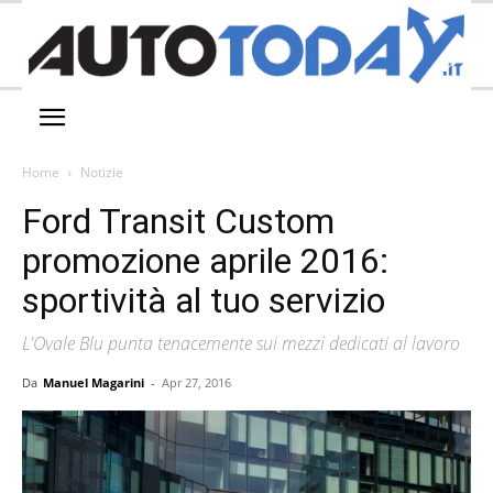
Home
Notizie
Ford Transit Custom
promozione aprile 2016:
sportività al tuo servizio
L'Ovale Blu punta tenacemente sui mezzi dedicati al lavoro
Da
Manuel Magarini
-
Apr 27, 2016