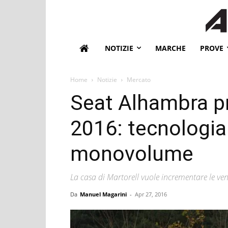
NOTIZIE
MARCHE
PROVE
Home
Notizie
Mercato
Seat Alhambra p
2016: tecnologia
monovolume
La casa di Martorell vuole incrementare le vend
Da
Manuel Magarini
-
Apr 27, 2016