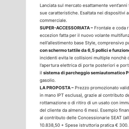
Lanciata sul mercato esattamente vent’anni 
sue caratteristiche. Esaltata nei dispositivi
commerciale.
SUPER-ACCESSORIATA –
Frontale e coda ri
eccezion fatta per il nuovo volante multifunzio
nell’allestimento base Style, comprensivo pu
con schermo tattile da 6,5 pollici e funzio
incidenti evita le collisioni multiple nonchè
l’apertura elettrica di porte posteriori e por
il
sistema di parcheggio semiautomatico P
gasolio.
LA PROPOSTA –
Prezzo promozionato vali
in mano IPT esclusa), grazie al contributo 
rottamazione o di ritiro di un usato con imm
del cliente da almeno 6 mesi. Esempio fina
al contributo delle Concessionarie SEAT (all
10.838,50 + Spese istruttoria pratica € 300.