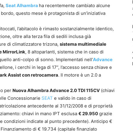
fa,
Seat Alhambra
ha recentemente cambiato alcune
 a bordo, questo mese è protagonista di un’iniziativa
toccati, l’abitacolo è rimasto sostanzialmente identico,
ne, oltre alla terza fila di sedili inclusa già
re di climatizzatore trizona,
sistema multimediale
ne MirrorLink
, 8 altoparlanti, sistema che in caso di
 quello anti-colpo di sonno. Implementati nell’
Advance
tellone, i cerchi in lega di 17”, l’accesso senza chiave e
ark Assist con retrocamera
. Il motore è un 2.0 a
do per
Nuova Alhambra Advance 2.0 TDI 115CV
(chiavi
delle Concessionarie
SEAT
e valido in caso di
atricolazione antecedente al 31/12/2008 e di proprietà
nziamento: chiavi in mano IPT esclusa
€ 29.950
grazie
e condizioni indicate al punto precedente). Anticipo €
 Finanziamento di € 19.734 (capitale finanziato