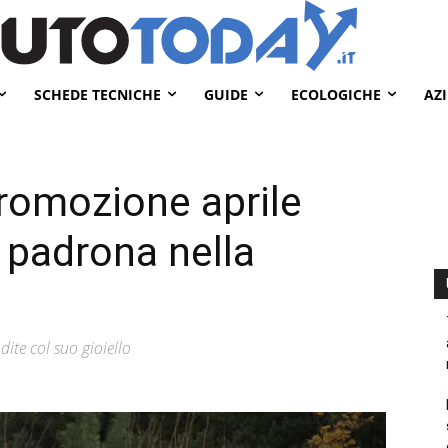
SCHEDE TECNICHE
GUIDE
ECOLOGICHE
AZ
romozione aprile
 padrona nella
ite col suo gioiello