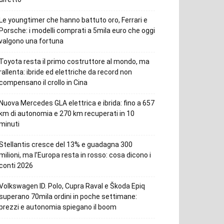
Le youngtimer che hanno battuto oro, Ferrari e
Porsche: i modelli comprati a 5mila euro che oggi
valgono una fortuna
Toyota resta il primo costruttore al mondo, ma
rallenta: ibride ed elettriche da record non
compensano il crollo in Cina
Nuova Mercedes GLA elettrica e ibrida: fino a 657
km di autonomia e 270 km recuperati in 10
minuti
Stellantis cresce del 13% e guadagna 300
milioni, ma l’Europa resta in rosso: cosa dicono i
conti 2026
Volkswagen ID. Polo, Cupra Raval e Škoda Epiq
superano 70mila ordini in poche settimane:
prezzi e autonomia spiegano il boom