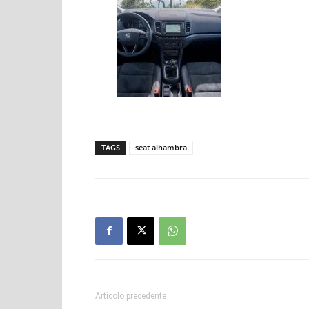
TAGS
seat alhambra
Articolo precedente