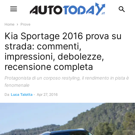
Home
Prove
Kia Sportage 2016 prova su
strada: commenti,
impressioni, debolezze,
recensione completa
Protagonista di un corposo restyling, il rendimento in pista è
fenomenale
Da
Luca Talotta
-
Apr 27, 2016