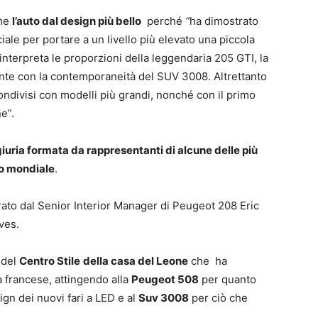
ome
l’auto dal design più bello
perché
“
ha dimostrato
ale per portare a un livello più elevato una piccola
interpreta le proporzioni della leggendaria 205 GTI, la
nte con la contemporaneità del SUV 3008. Altrettanto
ndivisi con modelli più grandi, nonché con il primo
e”.
giuria formata da rappresentanti di alcune delle più
lo mondiale
.
rato dal Senior Interior Manager di Peugeot 208 Eric
ves.
 del
Centro Stile
della casa del Leone
che ha
ia francese, attingendo alla
Peugeot 508
per quanto
ign dei nuovi fari a LED e al
Suv 3008
per ciò che