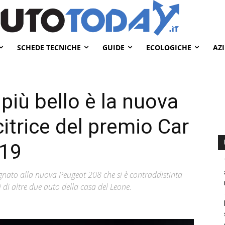
SCHEDE TECNICHE
GUIDE
ECOLOGICHE
AZ
 più bello è la nuova
itrice del premio Car
019
gnato alla nuova Peugeot 208 che si è contraddistinta
di altre due auto della casa del Leone.