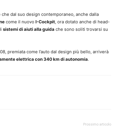
re che dal suo design contemporaneo, anche dalla
one
come il nuovo
I-Cockpit
, ora dotato anche di head-
di
sistemi di aiuti alla guida
che sono soliti trovarsi su
08, premiata come l’auto dal design più bello, arriverà
amente elettrica con 340 km di autonomia
.
Prossimo articolo