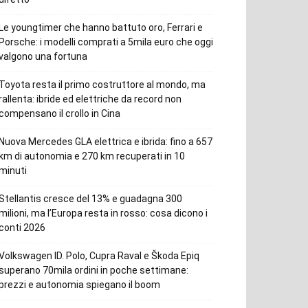
Le youngtimer che hanno battuto oro, Ferrari e
Porsche: i modelli comprati a 5mila euro che oggi
valgono una fortuna
Toyota resta il primo costruttore al mondo, ma
rallenta: ibride ed elettriche da record non
compensano il crollo in Cina
Nuova Mercedes GLA elettrica e ibrida: fino a 657
km di autonomia e 270 km recuperati in 10
minuti
Stellantis cresce del 13% e guadagna 300
milioni, ma l’Europa resta in rosso: cosa dicono i
conti 2026
Volkswagen ID. Polo, Cupra Raval e Škoda Epiq
superano 70mila ordini in poche settimane:
prezzi e autonomia spiegano il boom