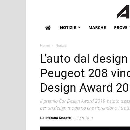
NOTIZIE
MARCHE
PROVE
Home
Notizie
L’auto dal design
Peugeot 208 vinc
Design Award 2
Il premio Car Design Award 2019 è stato asse
per un design moderno che riprendono i tratti 
Da
Stefano Marotti
-
Lug 5, 2019