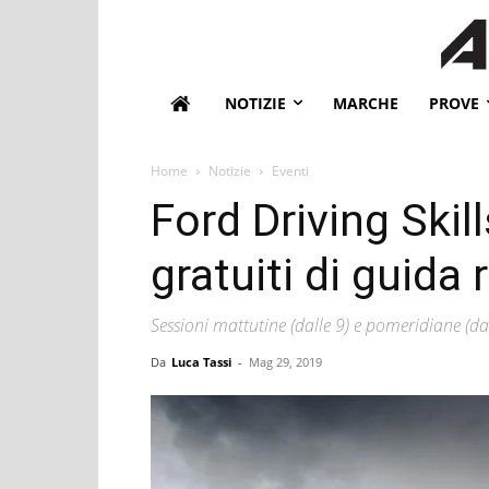
NOTIZIE
MARCHE
PROVE
Home
Notizie
Eventi
Ford Driving Skill
gratuiti di guida
Sessioni mattutine (dalle 9) e pomeridiane (da
Da
Luca Tassi
-
Mag 29, 2019