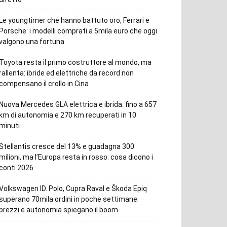
Le youngtimer che hanno battuto oro, Ferrari e
Porsche: i modelli comprati a 5mila euro che oggi
valgono una fortuna
Toyota resta il primo costruttore al mondo, ma
rallenta: ibride ed elettriche da record non
compensano il crollo in Cina
Nuova Mercedes GLA elettrica e ibrida: fino a 657
km di autonomia e 270 km recuperati in 10
minuti
Stellantis cresce del 13% e guadagna 300
milioni, ma l’Europa resta in rosso: cosa dicono i
conti 2026
Volkswagen ID. Polo, Cupra Raval e Škoda Epiq
superano 70mila ordini in poche settimane:
prezzi e autonomia spiegano il boom