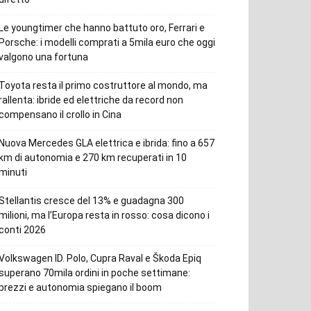
Le youngtimer che hanno battuto oro, Ferrari e
Porsche: i modelli comprati a 5mila euro che oggi
valgono una fortuna
Toyota resta il primo costruttore al mondo, ma
rallenta: ibride ed elettriche da record non
compensano il crollo in Cina
Nuova Mercedes GLA elettrica e ibrida: fino a 657
km di autonomia e 270 km recuperati in 10
minuti
Stellantis cresce del 13% e guadagna 300
milioni, ma l’Europa resta in rosso: cosa dicono i
conti 2026
Volkswagen ID. Polo, Cupra Raval e Škoda Epiq
superano 70mila ordini in poche settimane:
prezzi e autonomia spiegano il boom