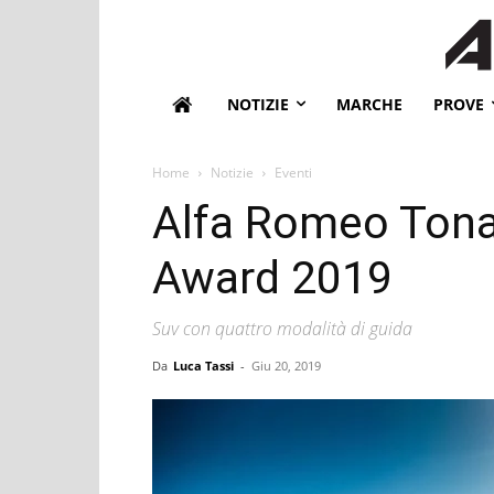
NOTIZIE
MARCHE
PROVE
Home
Notizie
Eventi
Alfa Romeo Tonal
Award 2019
Suv con quattro modalità di guida
Da
Luca Tassi
-
Giu 20, 2019