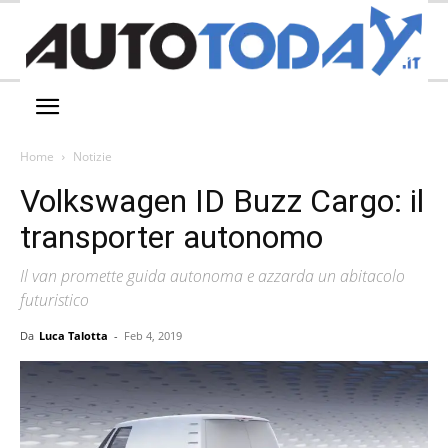
Home
Notizie
Volkswagen ID Buzz Cargo: il
transporter autonomo
Il van promette guida autonoma e azzarda un abitacolo
futuristico
Da
Luca Talotta
-
Feb 4, 2019