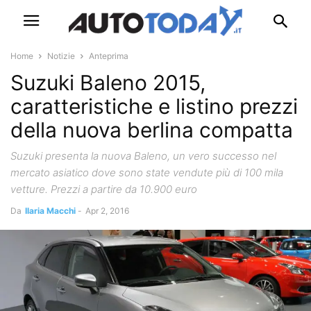
Home
Notizie
Anteprima
Suzuki Baleno 2015,
caratteristiche e listino prezzi
della nuova berlina compatta
Suzuki presenta la nuova Baleno, un vero successo nel
mercato asiatico dove sono state vendute più di 100 mila
vetture. Prezzi a partire da 10.900 euro
Da
Ilaria Macchi
-
Apr 2, 2016