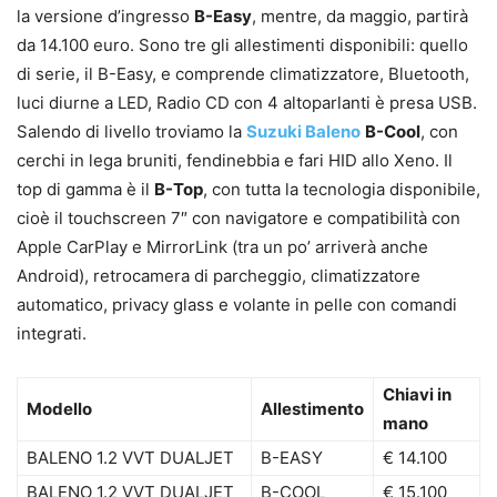
la versione d’ingresso
B-Easy
, mentre, da maggio, partirà
da 14.100 euro. Sono tre gli allestimenti disponibili: quello
di serie, il B-Easy, e comprende climatizzatore, Bluetooth,
luci diurne a LED, Radio CD con 4 altoparlanti è presa USB.
Salendo di livello troviamo la
Suzuki Baleno
B-Cool
, con
cerchi in lega bruniti, fendinebbia e fari HID allo Xeno. Il
top di gamma è il
B-Top
, con tutta la tecnologia disponibile,
cioè il touchscreen 7″ con navigatore e compatibilità con
Apple CarPlay e MirrorLink (tra un po’ arriverà anche
Android), retrocamera di parcheggio, climatizzatore
automatico, privacy glass e volante in pelle con comandi
integrati.
Chiavi in
Modello
Allestimento
mano
BALENO 1.2 VVT DUALJET
B-EASY
€ 14.100
BALENO 1.2 VVT DUALJET
B-COOL
€ 15.100