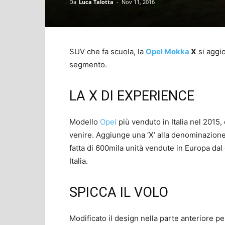
Da
Luca Talotta
-
Nov 11, 2016
SUV che fa scuola, la
Opel Mokka
X
si aggio
segmento.
LA X DI EXPERIENCE
Modello
Opel
più venduto in Italia nel 2015
venire. Aggiunge una ‘X’ alla denominazione
fatta di 600mila unità vendute in Europa dal
Italia.
SPICCA IL VOLO
Modificato il design nella parte anteriore p