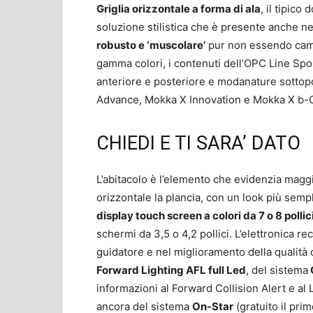
Griglia orizzontale a forma di ala
, il tipico
soluzione stilistica che è presente anche 
robusto e ‘muscolare’
pur non essendo cambi
gamma colori, i contenuti dell’OPC Line Spor
anteriore e posteriore e modanature sottop
Advance, Mokka X Innovation e Mokka X b-C
CHIEDI E TI SARA’ DATO
L’abitacolo è l’elemento che evidenzia magg
orizzontale la plancia, con un look più sempl
display touch screen a colori da 7 o 8 pollic
schermi da 3,5 o 4,2 pollici. L’elettronica re
guidatore e nel miglioramento della qualità de
Forward Lighting AFL full Led
, del sistema
informazioni al Forward Collision Alert e al 
ancora del sistema
On-Star
(gratuito il pr