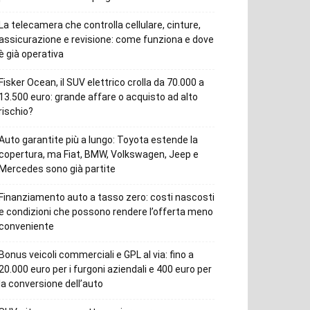
La telecamera che controlla cellulare, cinture,
assicurazione e revisione: come funziona e dove
è già operativa
Fisker Ocean, il SUV elettrico crolla da 70.000 a
13.500 euro: grande affare o acquisto ad alto
rischio?
Auto garantite più a lungo: Toyota estende la
copertura, ma Fiat, BMW, Volkswagen, Jeep e
Mercedes sono già partite
Finanziamento auto a tasso zero: costi nascosti
e condizioni che possono rendere l’offerta meno
conveniente
Bonus veicoli commerciali e GPL al via: fino a
20.000 euro per i furgoni aziendali e 400 euro per
la conversione dell’auto