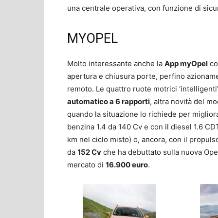
una centrale operativa, con funzione di sic
MYOPEL
Molto interessante anche la
App myOpel
co
apertura e chiusura porte, perfino azioname
remoto. Le quattro ruote motrici ‘intellige
automatico a 6 rapporti
, altra novità del m
quando la situazione lo richiede per miglior
benzina 1.4 da 140 Cv e con il diesel 1.6 C
km nel ciclo misto) o, ancora, con il propu
da
152 Cv
che ha debuttato sulla nuova Opel 
mercato di
16.900 euro
.