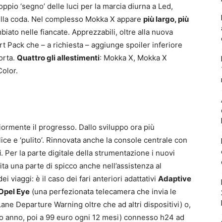
 doppio ‘segno’ delle luci per la marcia diurna a Led,
nella coda. Nel complesso Mokka X appare
più largo, più
ato nelle fiancate. Apprezzabili, oltre alla nuova
t Pack che – a richiesta – aggiunge spoiler inferiore
orta.
Quattro gli allestimenti
: Mokka X, Mokka X
olor.
iormente il progresso. Dallo sviluppo ora più
ice e ‘pulito’. Rinnovata anche la console centrale con
i
. Per la parte digitale della strumentazione i nuovi
cita una parte di spicco anche nell’assistenza al
i viaggi: è il caso dei fari anteriori adattativi
Adaptive
Opel Eye
(una perfezionata telecamera che invia le
Lane Departure Warning oltre che ad altri dispositivi) o,
imo anno, poi a 99 euro ogni 12 mesi) connesso h24 ad