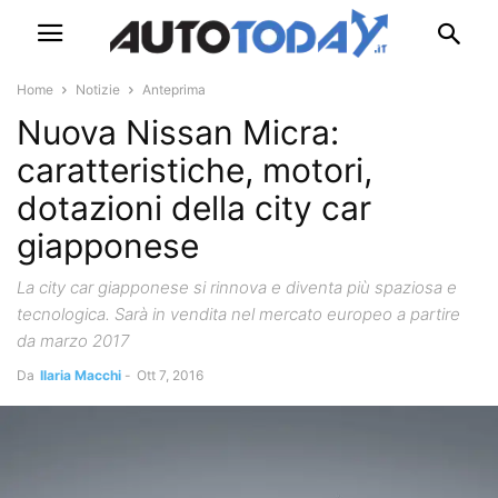
Home
Notizie
Anteprima
Nuova Nissan Micra:
caratteristiche, motori,
dotazioni della city car
giapponese
La city car giapponese si rinnova e diventa più spaziosa e
tecnologica. Sarà in vendita nel mercato europeo a partire
da marzo 2017
Da
Ilaria Macchi
-
Ott 7, 2016