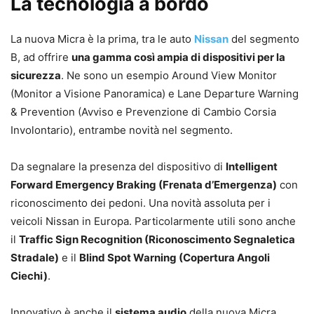
La tecnologia a bordo
La nuova Micra è la
prima, tra le auto
Nissan
del segmento
B, ad offrire
una gamma così ampia di dispositivi per la
sicurezza
.
Ne sono un esempio
Around View Monitor
(Monitor a Visione Panoramica) e Lane Departure Warning
& Prevention (Avviso e Prevenzione di Cambio Corsia
Involontario), entrambe novità nel segmento.
Da segnalare la presenza del
dispositivo di
Intelligent
Forward Emergency Braking (Frenata d’Emergenza)
con
riconoscimento dei pedoni. Una novità assoluta per i
veicoli Nissan in Europa
. Particolarmente utili sono anche
il
Traffic
Sign Recognition (
Riconoscimento Segnaletica
Stradale)
e
il
Blind Spot Warning (Copertura Angoli
Ciechi)
.
Innovativo è anche il
sistema audio
della nuova Micra,