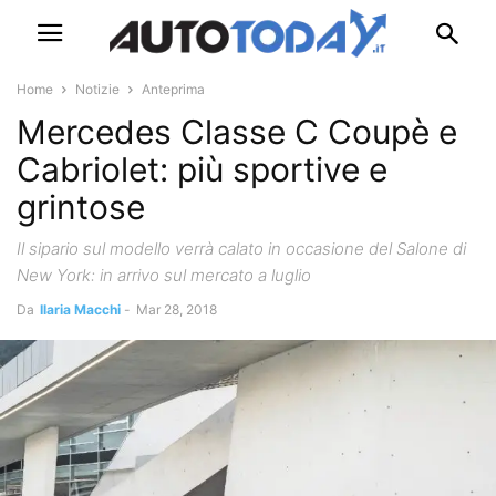
Home
Notizie
Anteprima
Mercedes Classe C Coupè e
Cabriolet: più sportive e
grintose
Il sipario sul modello verrà calato in occasione del Salone di
New York: in arrivo sul mercato a luglio
Da
Ilaria Macchi
-
Mar 28, 2018