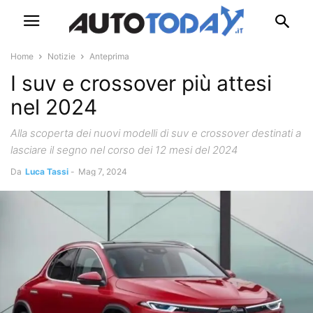
Home
Notizie
Anteprima
I suv e crossover più attesi
nel 2024
Alla scoperta dei nuovi modelli di suv e crossover destinati a
lasciare il segno nel corso dei 12 mesi del 2024
Da
Luca Tassi
-
Mag 7, 2024