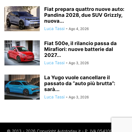
Fiat prepara quattro nuove auto:
Pandina 2028, due SUV Grizzly,
nuova...
Luca Tassi
-
Ago 4, 2026
Fiat 500e, il rilancio passa da
Mirafiori: nuove batterie dal
2027...
Luca Tassi
-
Ago 3, 2026
La Yugo vuole cancellare il
passato da “auto più brutta”:
sarà...
Luca Tassi
-
Ago 3, 2026
© 2013 - 2026 Copyright Autotoday.it - P. IVA 05410020969