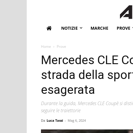
NOTIZIE
MARCHE
PROVE
Home
Prove
Mercedes CLE Co
strada della spor
esagerata
Durante la guida, Mercedes CLE Coupè si disti
seguire le traiettorie
Da
Luca Tassi
-
Mag 6, 2024