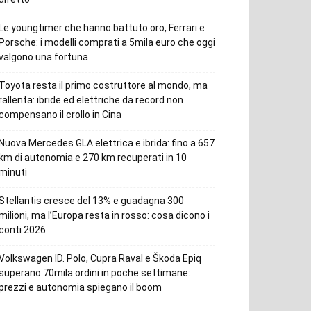
Le youngtimer che hanno battuto oro, Ferrari e
Porsche: i modelli comprati a 5mila euro che oggi
valgono una fortuna
Toyota resta il primo costruttore al mondo, ma
rallenta: ibride ed elettriche da record non
compensano il crollo in Cina
Nuova Mercedes GLA elettrica e ibrida: fino a 657
km di autonomia e 270 km recuperati in 10
minuti
Stellantis cresce del 13% e guadagna 300
milioni, ma l’Europa resta in rosso: cosa dicono i
conti 2026
Volkswagen ID. Polo, Cupra Raval e Škoda Epiq
superano 70mila ordini in poche settimane:
prezzi e autonomia spiegano il boom