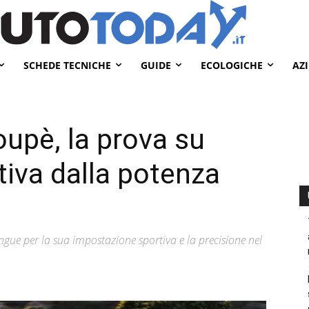
SCHEDE TECNICHE
GUIDE
ECOLOGICHE
AZ
upè, la prova su
tiva dalla potenza
ngue per la sua impostazione sportiva e la precisione nel