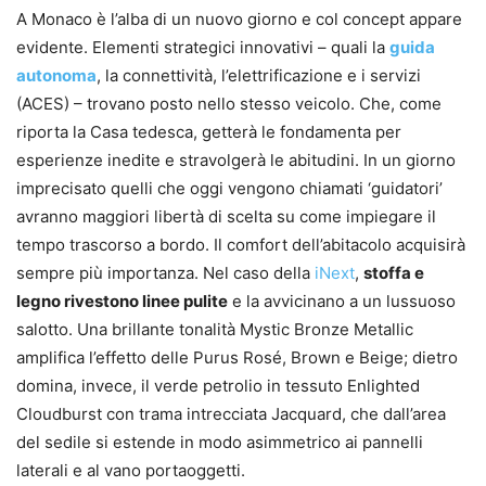
A Monaco è l’alba di un nuovo giorno e col concept appare
evidente. Elementi strategici innovativi – quali la
guida
autonoma
, la connettività, l’elettrificazione e i servizi
(ACES) – trovano posto nello stesso veicolo. Che, come
riporta la Casa tedesca, getterà le fondamenta per
esperienze inedite e stravolgerà le abitudini. In un giorno
imprecisato quelli che oggi vengono chiamati ‘guidatori’
avranno maggiori libertà di scelta su come impiegare il
tempo trascorso a bordo. Il comfort dell’abitacolo acquisirà
sempre più importanza. Nel caso della
iNext
,
stoffa e
legno rivestono linee pulite
e la avvicinano a un lussuoso
salotto. Una brillante tonalità Mystic Bronze Metallic
amplifica l’effetto delle Purus Rosé, Brown e Beige; dietro
domina, invece, il verde petrolio in tessuto Enlighted
Cloudburst con trama intrecciata Jacquard, che dall’area
del sedile si estende in modo asimmetrico ai pannelli
laterali e al vano portaoggetti.