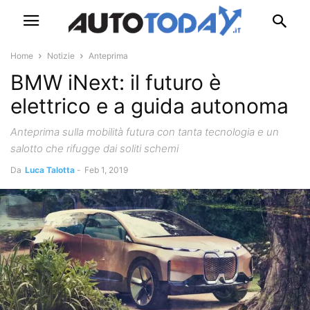
Home
Notizie
Anteprima
BMW iNext: il futuro è
elettrico e a guida autonoma
Anteprima sulla mobilità futura con tanta tecnologia e un
salotto che rifugge dai soliti schemi
Da
Luca Talotta
-
Feb 1, 2019