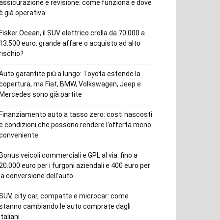
assicurazione e revisione: come funziona e dove
è già operativa
Fisker Ocean, il SUV elettrico crolla da 70.000 a
13.500 euro: grande affare o acquisto ad alto
rischio?
Auto garantite più a lungo: Toyota estende la
copertura, ma Fiat, BMW, Volkswagen, Jeep e
Mercedes sono già partite
Finanziamento auto a tasso zero: costi nascosti
e condizioni che possono rendere l’offerta meno
conveniente
Bonus veicoli commerciali e GPL al via: fino a
20.000 euro per i furgoni aziendali e 400 euro per
la conversione dell’auto
SUV, city car, compatte e microcar: come
stanno cambiando le auto comprate dagli
italiani