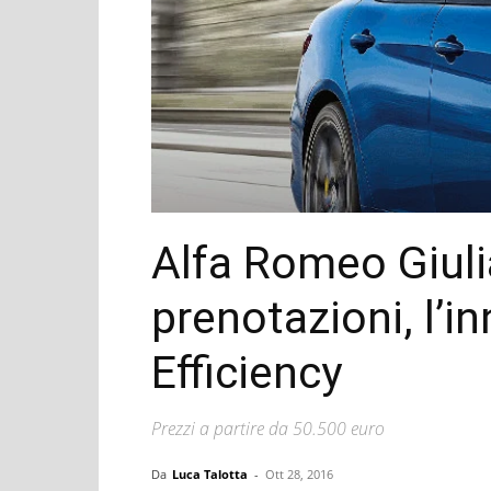
Alfa Romeo Giuli
prenotazioni, l’
Efficiency
Prezzi a partire da 50.500 euro
Da
Luca Talotta
-
Ott 28, 2016