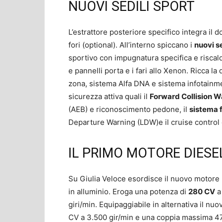
NUOVI SEDILI SPORT
L’estrattore posteriore specifico integra il d
fori (optional). All’interno spiccano i
nuovi se
sportivo con impugnatura specifica e riscalda
e pannelli porta e i fari allo Xenon. Ricca l
zona, sistema Alfa DNA e sistema infotainmen
sicurezza attiva quali il
Forward Collision W
(AEB) e riconoscimento pedone, il
sistema 
Departure Warning (LDW)e il cruise control c
IL PRIMO MOTORE DIESE
Su Giulia Veloce esordisce il nuovo motore b
in alluminio. Eroga una potenza di
280 CV
a
giri/min. Equipaggiabile in alternativa il n
CV a 3.500 gir/min e una coppia massima 470 