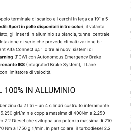
oppio terminale di scarico e i cerchi in lega da 19″ a 5
dili Sport in pelle disponibili in tre colori
, il volante
to, gli inserti in alluminio su plancia, tunnel centrale
a dotazione di serie che prevede climatizzazione bi-
t Alfa Connect 6,5″, oltre ai nuovi sistemi di
arning
(FCW) con Autonomous Emergency Brake
frenante IBS
(Integrated Brake System), il Lane
on limitatore di velocità.
L 100% IN ALLUMINIO
enzina da 2 litri – un 4 cilindri costruito interamente
 5.250 giri/min e coppia massima di 400Nm a 2.250
uovo 2.2 Diesel che sviluppa una potenza massima di 210
Nm a 1750 giri/min. In particolare, il turbodiesel 2.2