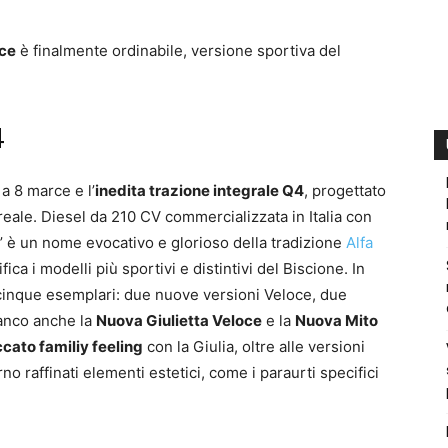
ce
è finalmente ordinabile, versione sportiva del
4
a 8 marce e l’
inedita trazione integrale Q4
, progettato
reale. Diesel da 210 CV commercializzata in Italia con
e’ è un nome evocativo e glorioso della tradizione
Alfa
fica i modelli più sportivi e distintivi del Biscione. In
cinque esemplari: due nuove versioni Veloce, due
ianco anche la
Nuova Giulietta Veloce
e la
Nuova Mito
ccato familiy feeling
con la Giulia, oltre alle versioni
o raffinati elementi estetici, come i paraurti specifici