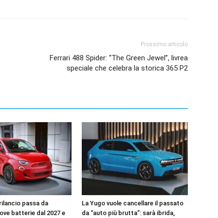
Prossimo articolo
Ferrari 488 Spider: “The Green Jewel”, livrea
speciale che celebra la storica 365 P2
l rilancio passa da
La Yugo vuole cancellare il passato
uove batterie dal 2027 e
da “auto più brutta”: sarà ibrida,