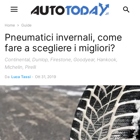
Home
Guide
Pneumatici invernali, come
fare a scegliere i migliori?
Continental, Dunlop, Firestone, Goodyear, Hankook,
Michelin, Pirelli
Da
Luca Tassi
-
Ott 31, 2019