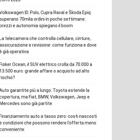
Volkswagen ID. Polo, Cupra Raval e Škoda Epiq
superano 70mila ordini in poche settimane:
prezzi e autonomia spiegano il boom
La telecamera che controlla cellulare, cinture,
assicurazione e revisione: come funziona e dove
è già operativa
Fisker Ocean, il SUV elettrico crolla da 70.000 a
13.500 euro: grande affare o acquisto ad alto
rischio?
Auto garantite più a lungo: Toyota estende la
copertura, ma Fiat, BMW, Volkswagen, Jeep e
Mercedes sono già partite
Finanziamento auto a tasso zero: costi nascosti
e condizioni che possono rendere l’offerta meno
conveniente