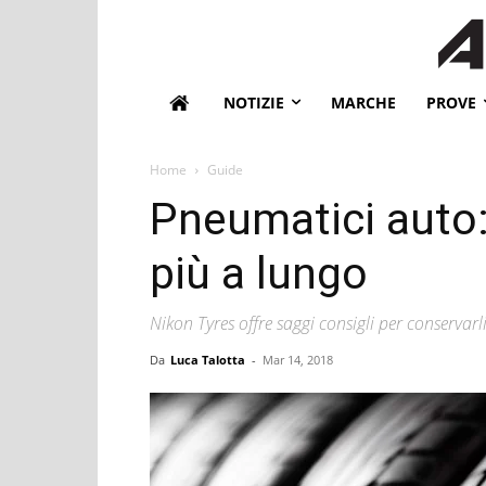
NOTIZIE
MARCHE
PROVE
Home
Guide
Pneumatici auto:
più a lungo
Nikon Tyres offre saggi consigli per conservarl
Da
Luca Talotta
-
Mar 14, 2018