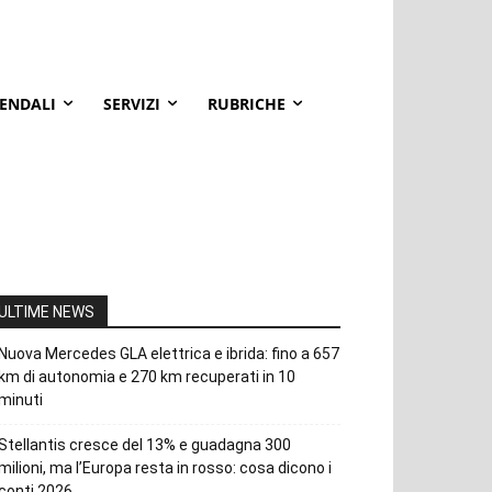
IENDALI
SERVIZI
RUBRICHE
ULTIME NEWS
Nuova Mercedes GLA elettrica e ibrida: fino a 657
km di autonomia e 270 km recuperati in 10
minuti
Stellantis cresce del 13% e guadagna 300
milioni, ma l’Europa resta in rosso: cosa dicono i
conti 2026