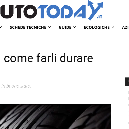
SCHEDE TECNICHE
GUIDE
ECOLOGICHE
AZ
 come farli durare
i in buono stato.