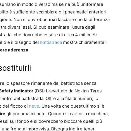
onsumano in modo diverso ma se ne può uniformare
solito è sufficiente scambiare gli pneumatici anteriori
tagione. Non si dovrebbe
mai
lasciare che la differenza
tra diversi assi. Si può esaminare l’usura degli
trada, che dovrebbe essere di circa 4 millimetri.
llo e il disegno del
battistrada
mostra chiaramente i
ere aderenza
.
stituirli
are lo spessore rimanente del battistrada senza
Safety Indicator
(DSI) brevettato da Nokian Tyres
entro del battistrada. Oltre alla fila di numeri, lo
 del fiocco di
neve
. Una volta che quest’ultimo si è
ire
gli pneumatici auto. Quando si carica la macchina,
essi sul fondo e si dovrebbero bloccare quelli più
 una frenata improvvisa. Bisogna inoltre tener