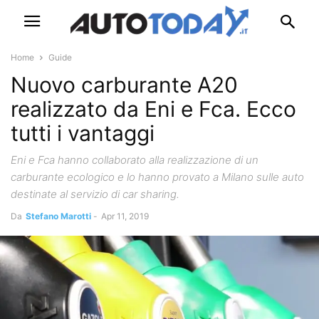
Home
Guide
Nuovo carburante A20
realizzato da Eni e Fca. Ecco
tutti i vantaggi
Eni e Fca hanno collaborato alla realizzazione di un
carburante ecologico e lo hanno provato a Milano sulle auto
destinate al servizio di car sharing.
Da
Stefano Marotti
-
Apr 11, 2019