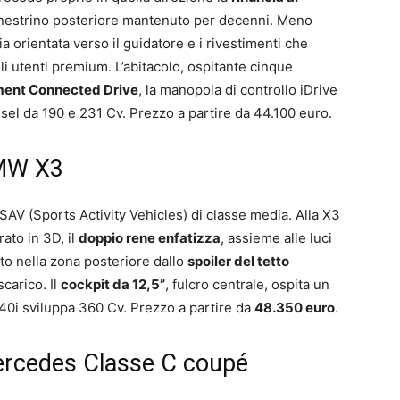
 finestrino posteriore mantenuto per decenni. Meno
ia orientata verso il guidatore e i rivestimenti che
li utenti premium. L’abitacolo, ospitante cinque
ment Connected Drive
, la manopola di controllo iDrive
iesel da 190 e 231 Cv. Prezzo a partire da 44.100 euro.
BMW X3
V (Sports Activity Vehicles) di classe media. Alla X3
ato in 3D, il
doppio rene enfatizza
, assieme alle luci
ato nella zona posteriore dallo
spoiler del tetto
scarico. Il
cockpit da 12,5”
, fulcro centrale, ospita un
40i sviluppa 360 Cv.
Prezzo a partire da
48.350 euro
.
Mercedes Classe C coupé