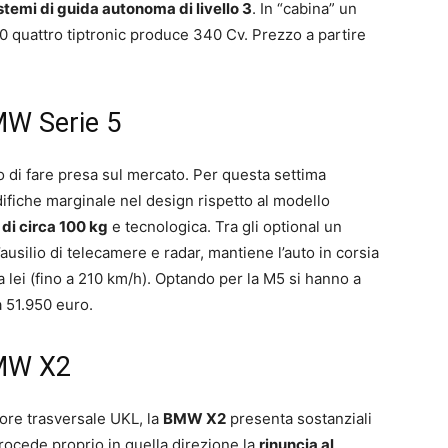
stemi di guida autonoma di livello 3
. In “cabina” un
3.0 quattro tiptronic produce 340 Cv. Prezzo a partire
MW Serie 5
di fare presa sul mercato. Per questa settima
fiche marginale nel design rispetto al modello
 di circa 100 kg
e tecnologica. Tra gli optional un
l’ausilio di telecamere e radar, mantiene l’auto in corsia
 a lei (fino a 210 km/h). Optando per la M5 si hanno a
a 51.950 euro.
BMW X2
ore trasversale UKL, la
BMW X2
presenta sostanziali
 Procede proprio in quella direzione la
rinuncia al