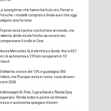
Le youngtimer che hanno battuto oro, Ferrari e
Porsche: i modelli comprati a 5mila euro che oggi
valgono una fortuna
Toyota resta il primo costruttore al mondo, ma
rallenta: ibride ed elettriche da record non
compensano il crollo in Cina
Nuova Mercedes GLA elettrica e ibrida: fino a 657
km di autonomia e 270 km recuperati in 10
minuti
Stellantis cresce del 13% e guadagna 300
milioni, ma l’Europa resta in rosso: cosa dicono i
conti 2026
Volkswagen ID. Polo, Cupra Raval e Škoda Epiq
superano 70mila ordini in poche settimane:
prezzi e autonomia spiegano il boom