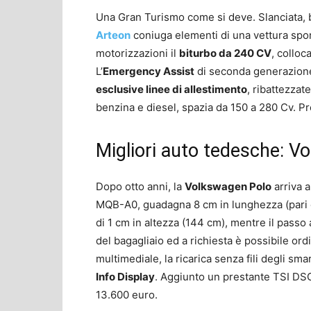
Una Gran Turismo come si deve. Slanciata, be
Arteon
coniuga elementi di una vettura spor
motorizzazioni il
biturbo da 240 CV
, colloc
L’
Emergency Assist
di seconda generazione
esclusive linee di allestimento
, ribattezza
benzina e diesel, spazia da 150 a 280 Cv. Pr
Migliori auto tedesche: V
Dopo otto anni, la
Volkswagen Polo
arriva a
MQB-A0, guadagna 8 cm in lunghezza (pari o
di 1 cm in altezza (144 cm), mentre il pass
del bagagliaio ed a richiesta è possibile ordi
multimediale, la ricarica senza fili degli sm
Info Display
. Aggiunto un prestante TSI DS
13.600 euro.