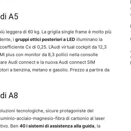
udi A5
più leggera di 60 kg. La griglia single frame è molto più
dente, i
gruppi ottici posteriori a LED
illuminano la
coefficiente Cx di 0,25. L’Audi virtual cockpit da 12,3
MI plus con monitor da 8,3 pollici nella consolle
are Audi connect e la nuova Audi connect SIM
 motori a benzina, metano e gasolio. Prezzo a partire da
udi A8
oluzioni tecnologiche, sicure protagoniste del
lluminio-acciaio-magnesio-fibra di carbonio al laser
ativo. Ben
40 i sistemi di assistenza alla guida
, la