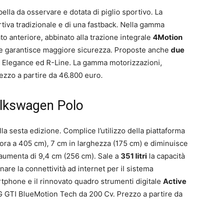
lla da osservare e dotata di piglio sportivo. La
tiva tradizionale e di una fastback. Nella gamma
ato anteriore, abbinato alla trazione integrale
4Motion
 garantisce maggiore sicurezza. Proposte anche
due
te Elegance ed R-Line. La gamma motorizzazioni,
ezzo a partire da 46.800 euro.
olkswagen Polo
lla sesta edizione. Complice l’utilizzo della piattaforma
ra a 405 cm), 7 cm in larghezza (175 cm) e diminuisce
o aumenta di 9,4 cm (256 cm). Sale a
351 litri
la capacità
nare la connettività ad internet per il sistema
artphone e il rinnovato quadro strumenti digitale
Active
G GTI BlueMotion Tech da 200 Cv. Prezzo a partire da