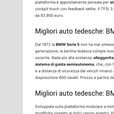
piattaforma è appositamente pensata per
si
cockpit touch con feedback tattile. Il TFSI 
da 93.800 euro.
Migliori auto tedesche: B
Dal 1972 la
BMW Serie 5
non ha mai smesso 
generazione, la berlina tedesca compie modi
uscente. Bada più alla sostanza,
alleggerita
sistema di guida semiautonoma
, che, con 
e a distanza di sicurezza dai veicoli innanzi
disposizione 600 cavalli. Prezzo a partire d
Migliori auto tedesche: 
Sviluppata sulla piattaforma modulare a mot
modifiche rispetto ai tipici canoni estetici.