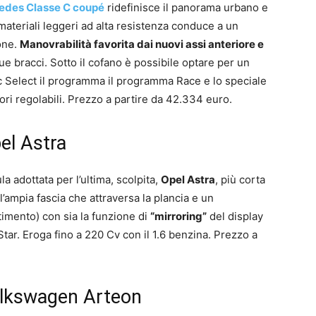
edes Classe C coupé
ridefinisce il panorama urbano e
di materiali leggeri ad alta resistenza conduce a un
ione.
Manovrabilità favorita dai nuovi assi anteriore e
ue bracci. Sotto il cofano è possibile optare per un
c Select il programma il programma Race e lo speciale
i regolabili. Prezzo a partire da 42.334 euro.
el Astra
la adottata per l’ultima, scolpita,
Opel Astra
, più corta
l’ampia fascia che attraversa la plancia e un
timento) con sia la funzione di
“mirroring”
del display
ar. Eroga fino a 220 Cv con il 1.6 benzina. Prezzo a
Volkswagen Arteon