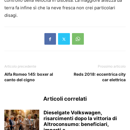
controllo della velocità in discesa. La maggiore altezza da
terra fa infine sì che la neve fresca non crei particolari
disagi.
Articolo precedente
Prossimo articolo
Alfa Romeo 145: boxer al
Reds 2018: eccentrica city
canto del cigno
car elettrica
Articoli correlati
Dieselgate Volkswagen,
risarcimenti dopo la vittoria di
Altroconsumo: beneficiari,