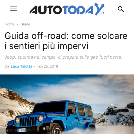
Home
Guide
Guida off-road: come solcare
i sentieri più impervi
Jeep, autorità nel campo, ci prepara sulle gite fuori porta.
Da
Luca Talotta
-
Feb 25, 2018