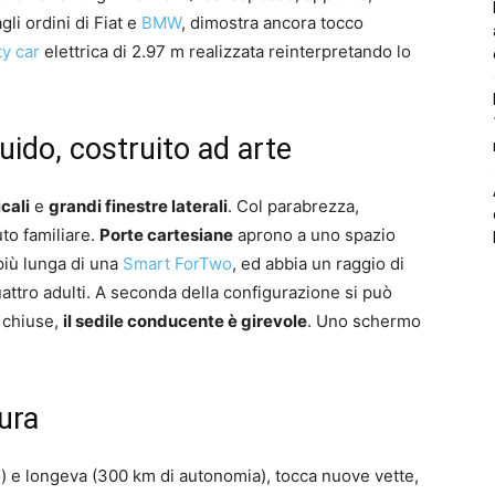
gli ordini di Fiat e
BMW
, dimostra ancora tocco
ty car
elettrica di 2.97 m realizzata reinterpretando lo
uido, costruito ad arte
icali
e
grandi finestre laterali
. Col parabrezza,
uto familiare.
Porte cartesiane
aprono a uno spazio
più lunga di una
Smart ForTwo
, ed abbia un raggio di
attro adulti. A seconda della configurazione si può
e chiuse,
il sedile conducente è girevole
. Uno schermo
tura
nio) e longeva (300 km di autonomia), tocca nuove vette,