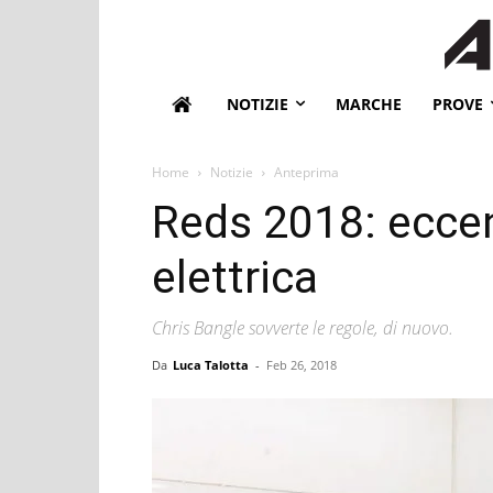
NOTIZIE
MARCHE
PROVE
Home
Notizie
Anteprima
Reds 2018: eccent
elettrica
Chris Bangle sovverte le regole, di nuovo.
Da
Luca Talotta
-
Feb 26, 2018