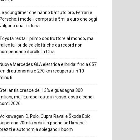
Le youngtimer che hanno battuto oro, Ferrari e
Porsche: i modelli comprati a 5mila euro che oggi
valgono una fortuna
Toyota resta il primo costruttore al mondo, ma
rallenta: ibride ed elettriche da record non
compensano il crollo in Cina
Nuova Mercedes GLA elettrica e ibrida: fino a 657
km di autonomia e 270 km recuperati in 10
minuti
Stellantis cresce del 13% e guadagna 300
milioni, ma l’Europa resta in rosso: cosa dicono i
conti 2026
Volkswagen ID. Polo, Cupra Raval e Škoda Epiq
superano 70mila ordini in poche settimane:
prezzi e autonomia spiegano il boom