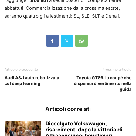
raggiunge
1.809 litri
a sedili posteriori completamente
abbattuti. Commercializzazione dalla prossima estate,
saranno quattro gli allestimenti: SL, SLE, SLT e Denali.
Articolo precedente
Prossimo articolo
Audi A8: l’auto robotizzata
Toyota GT86: la coupé che
col deep learning
dispensa divertimento nella
guida
Articoli correlati
Dieselgate Volkswagen,
risarcimenti dopo la vittoria di
Altroconsumo: beneficiari,