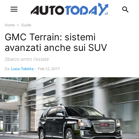
Home
Guide
GMC Terrain: sistemi
avanzati anche sui SUV
Sbarco entro l'estate
Da
Luca Talotta
-
Feb 12, 2017