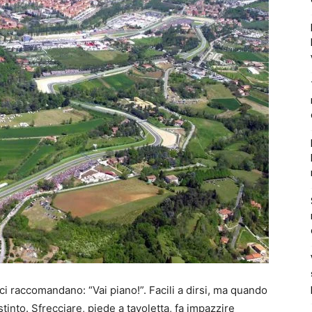
i raccomandano: “Vai piano!”. Facili a dirsi, ma quando
stinto. Sfrecciare, piede a tavoletta, fa impazzire