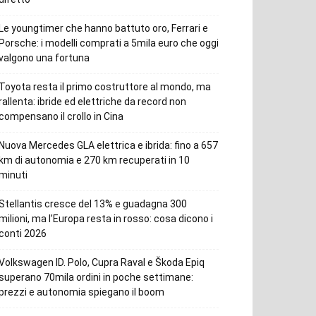
Le youngtimer che hanno battuto oro, Ferrari e
Porsche: i modelli comprati a 5mila euro che oggi
valgono una fortuna
Toyota resta il primo costruttore al mondo, ma
rallenta: ibride ed elettriche da record non
compensano il crollo in Cina
Nuova Mercedes GLA elettrica e ibrida: fino a 657
km di autonomia e 270 km recuperati in 10
minuti
Stellantis cresce del 13% e guadagna 300
milioni, ma l’Europa resta in rosso: cosa dicono i
conti 2026
Volkswagen ID. Polo, Cupra Raval e Škoda Epiq
superano 70mila ordini in poche settimane:
prezzi e autonomia spiegano il boom