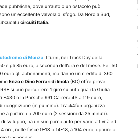
trade pubbliche, dove un’auto o un ostacolo può
 sono un’eccellente valvola di sfogo. Da Nord a Sud,
orubcuoalu
circuiti Italia
.
utodromo di Monza
. I turni, nei Track Day della
50 e gli 85 euro, a seconda dell’ora e del mese. Per 50
00 euro gli abbonamenti, ma danno un credito di 360
romo
Enzo e Dino Ferrari di Imola
(BO) offre prove
SE si può percorrere 1 giro su auto quali la Giulia
ari F430 o la Porsche 991 Carrera 4S a 119 euro,
di ricognizione (in pulmino). Track4fun organizza
he a partire da 200 euro (2 sessioni da 25 minuti).
 di sviluppo, ha un suo parco auto per varie attività ed
r 4 ore, nelle fasce 9-13 o 14-18, a 104 euro, oppure a
ggio trasponder.