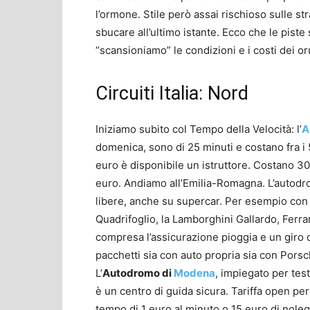
l’ormone. Stile però assai rischioso sulle s
sbucare all’ultimo istante. Ecco che le piste
“scansioniamo” le condizioni e i costi dei 
Circuiti Italia: Nord
Iniziamo subito col Tempo della Velocità: l’
A
domenica, sono di 25 minuti e costano fra i 
euro è disponibile un istruttore. Costano 3
euro. Andiamo all’Emilia-Romagna. L’autod
libere, anche su supercar. Per esempio con R
Quadrifoglio, la Lamborghini Gallardo, Ferr
compresa l’assicurazione pioggia e un giro 
pacchetti sia con auto propria sia con Porsc
L’
Autodromo di
Modena
, impiegato per test
è un centro di guida sicura. Tariffa open pe
tempo di 1 euro al minuto o 15 euro di nole