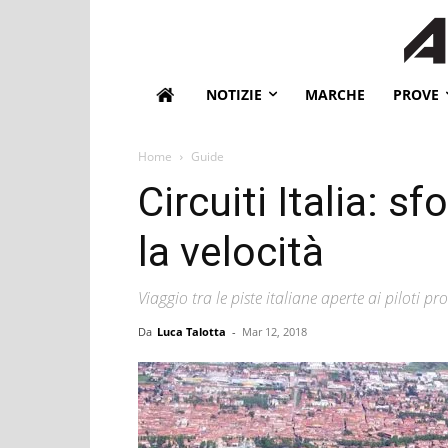
NOTIZIE
MARCHE
PROVE
Home
Guide
Circuiti Italia: s
la velocità
Viaggio tra le piste italiane aperte ai piloti pro
Da
Luca Talotta
-
Mar 12, 2018