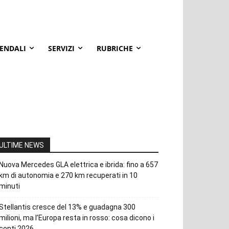
IENDALI
SERVIZI
RUBRICHE
ULTIME NEWS
Nuova Mercedes GLA elettrica e ibrida: fino a 657
km di autonomia e 270 km recuperati in 10
minuti
Stellantis cresce del 13% e guadagna 300
milioni, ma l’Europa resta in rosso: cosa dicono i
conti 2026