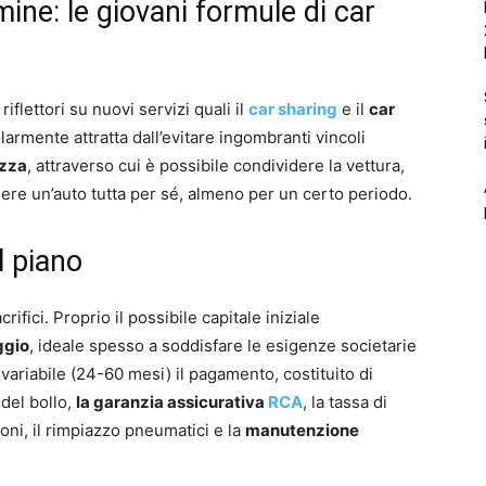
ine: le giovani formule di car
riflettori su nuovi servizi quali il
car sharing
e il
car
colarmente attratta dall’evitare ingombranti vincoli
zza
, attraverso cui è possibile condividere la vettura,
ere un’auto tutta per sé, almeno per un certo periodo.
l piano
fici. Proprio il possibile capitale iniziale
ggio
, ideale spesso a soddisfare le esigenze societarie
ta variabile (24-60 mesi) il pagamento, costituito di
 del bollo,
la garanzia assicurativa
RCA
, la tassa di
zioni, il rimpiazzo pneumatici e la
manutenzione