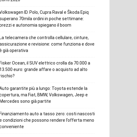
Volkswagen ID. Polo, Cupra Raval e Škoda Epiq
superano 70mila ordini in poche settimane:
prezzi e autonomia spiegano il boom
La telecamera che controlla cellulare, cinture,
assicurazione e revisione: come funziona e dove
è già operativa
Fisker Ocean, il SUV elettrico crolla da 70.000 a
13.500 euro: grande affare o acquisto ad alto
rischio?
Auto garantite più a lungo: Toyota estende la
copertura, ma Fiat, BMW, Volkswagen, Jeep e
Mercedes sono già partite
Finanziamento auto a tasso zero: costi nascosti
e condizioni che possono rendere l’offerta meno
conveniente