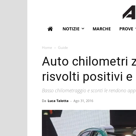
NOTIZIE
MARCHE
PROVE
Home
Guide
Auto chilometri 
risvolti positivi e
Basso chilometraggio e sconti le rendono appe
Da
Luca Talotta
-
Ago 31, 2016