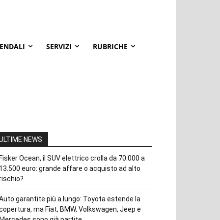
IENDALI
SERVIZI
RUBRICHE
ULTIME NEWS
Fisker Ocean, il SUV elettrico crolla da 70.000 a
13.500 euro: grande affare o acquisto ad alto
rischio?
Auto garantite più a lungo: Toyota estende la
copertura, ma Fiat, BMW, Volkswagen, Jeep e
Mercedes sono già partite