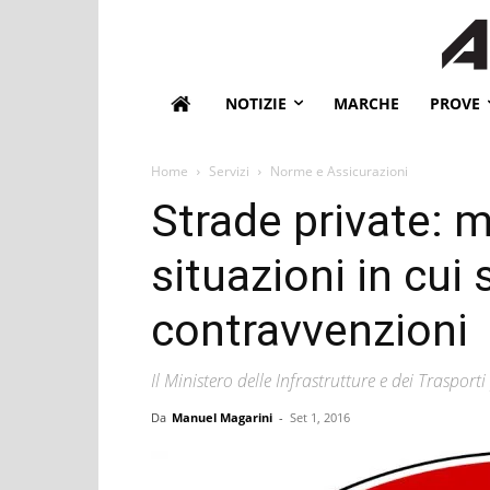
NOTIZIE
MARCHE
PROVE
Home
Servizi
Norme e Assicurazioni
Strade private: m
situazioni in cui 
contravvenzioni
Il Ministero delle Infrastrutture e dei Trasporti
Da
Manuel Magarini
-
Set 1, 2016