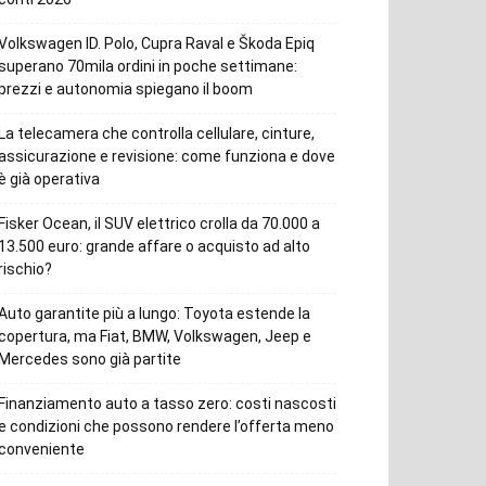
Volkswagen ID. Polo, Cupra Raval e Škoda Epiq
superano 70mila ordini in poche settimane:
prezzi e autonomia spiegano il boom
La telecamera che controlla cellulare, cinture,
assicurazione e revisione: come funziona e dove
è già operativa
Fisker Ocean, il SUV elettrico crolla da 70.000 a
13.500 euro: grande affare o acquisto ad alto
rischio?
Auto garantite più a lungo: Toyota estende la
copertura, ma Fiat, BMW, Volkswagen, Jeep e
Mercedes sono già partite
Finanziamento auto a tasso zero: costi nascosti
e condizioni che possono rendere l’offerta meno
conveniente