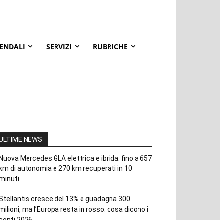
IENDALI
SERVIZI
RUBRICHE
ULTIME NEWS
Nuova Mercedes GLA elettrica e ibrida: fino a 657
km di autonomia e 270 km recuperati in 10
minuti
Stellantis cresce del 13% e guadagna 300
milioni, ma l’Europa resta in rosso: cosa dicono i
conti 2026