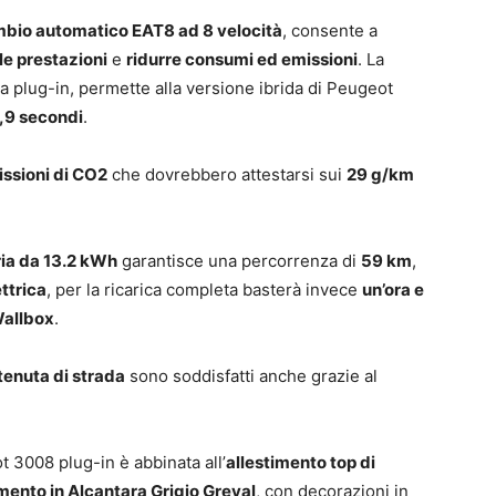
bio automatico EAT8 ad 8 velocità
, consente a
le prestazioni
e
ridurre consumi ed emissioni
. La
ia plug-in, permette alla versione ibrida di Peugeot
5,9 secondi
.
issioni di CO2
che dovrebbero attestarsi sui
29 g/km
ria da 13.2 kWh
garantisce una percorrenza di
59 km
,
ttrica
, per la ricarica completa basterà invece
un’ora e
Wallbox
.
tenuta di strada
sono soddisfatti anche grazie al
 3008 plug-in è abbinata all’
allestimento top di
imento in Alcantara Grigio Greval
, con decorazioni in