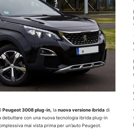
20
Peugeot 3008 plug-in,
la
nuova versione ibrida
di
a debuttare con una nuova tecnologia ibrida plug-in
mplessiva mai vista prima per un’auto Peugeot.