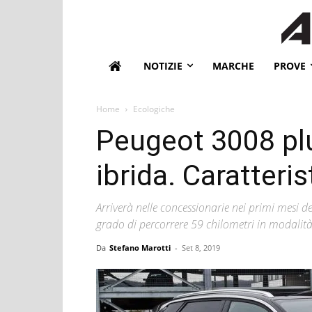
NOTIZIE
MARCHE
PROVE
Home
Ecologiche
Peugeot 3008 plu
ibrida. Caratteris
Arriverà nelle concessionarie nei primi mesi d
grado di percorrere 59 chilometri in modalità 
Da
Stefano Marotti
-
Set 8, 2019