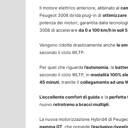
Il motore elettrico anteriore, abbinato al
cam
Peugeot 3008 ibrida plug-in di
ottimizzare 
potenza dei motori, garantita dalla tecnolog
3008 di accelerare
da 0 a 100 km/h in soli 
Vengono ridotte drasticamente anche
le em
secondo il ciclo WLTP.
Per quel che riguarda
l’autonomia
, la
batte
secondo il ciclo WLTP, in
modalità 100% ele
45 minuti
, tramite il
collegamento ad una 
L’eccellente comfort di guida
e la
perfetta 
nuovo
retrotreno a bracci multipli
.
La nuova motorizzazione Hybrid4 di Peugeot
gamma GT
, che prevede
l’esclusivo rivest