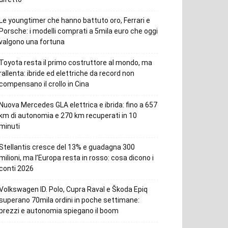
Le youngtimer che hanno battuto oro, Ferrari e
Porsche: i modelli comprati a 5mila euro che oggi
valgono una fortuna
Toyota resta il primo costruttore al mondo, ma
rallenta: ibride ed elettriche da record non
compensano il crollo in Cina
Nuova Mercedes GLA elettrica e ibrida: fino a 657
km di autonomia e 270 km recuperati in 10
minuti
Stellantis cresce del 13% e guadagna 300
milioni, ma l’Europa resta in rosso: cosa dicono i
conti 2026
Volkswagen ID. Polo, Cupra Raval e Škoda Epiq
superano 70mila ordini in poche settimane:
prezzi e autonomia spiegano il boom