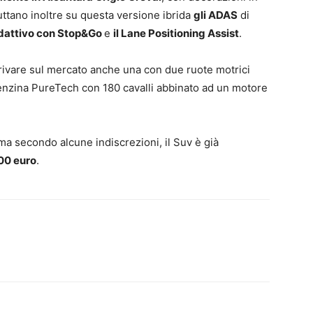
ttano inoltre su questa versione ibrida
gli ADAS
di
 adattivo con Stop&Go
e
il Lane Positioning Assist
.
rivare sul mercato anche una con due ruote motrici
benzina PureTech con 180 cavalli abbinato ad un motore
, ma secondo alcune indiscrezioni, il Suv è già
00 euro
.