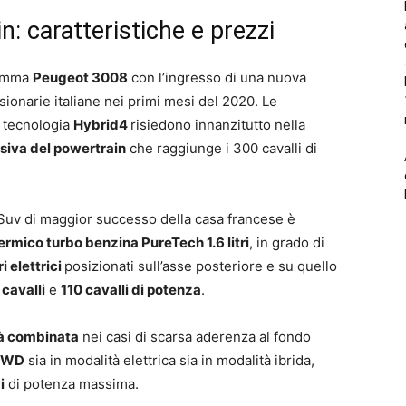
n: caratteristiche e prezzi
gamma
Peugeot 3008
con l’ingresso di una nuova
sionarie italiane nei primi mesi del 2020. Le
n tecnologia
Hybrid4
risiedono innanzitutto nella
siva del powertrain
che raggiunge i 300 cavalli di
el Suv di maggior successo della casa francese è
ermico turbo benzina PureTech 1.6 litri
, in grado di
 elettrici
posizionati sull’asse posteriore e su quello
cavalli
e
110 cavalli di potenza
.
à combinata
nei casi di scarsa aderenza al fondo
 4WD
sia in modalità elettrica sia in modalità ibrida,
i
di potenza massima.