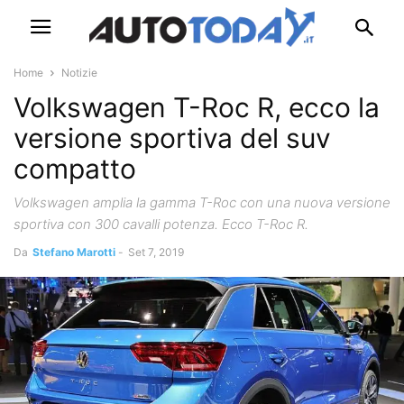
Home
Notizie
Volkswagen T-Roc R, ecco la
versione sportiva del suv
compatto
Volkswagen amplia la gamma T-Roc con una nuova versione
sportiva con 300 cavalli potenza. Ecco T-Roc R.
Da
Stefano Marotti
-
Set 7, 2019