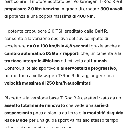
particolare, il motore adottato per Volkswagen T-Roc R è il
propulsore 2.0 litri benzina
in grado di erogare
300 cavalli
di potenza e una coppia massima di
400 Nm
.
Il potente propulsore 2.0 TSI, ereditato dalla
Golf R
,
consente alla versione sportiva del suv compatto di
accelerare
da 0 a 100 km/h in 4,8 secondi
grazie anche al
cambio automatico DSG a 7
rapporti
che, unitamente alla
trazione integrale 4Motion
ottimizzata dal
Launch
Control
, al telaio sportivo e al
servosterzo progressivo
,
permettono a Volkswagen T-Roc R di raggiungere una
velocità massima di 250 km/h autolimitati
.
Rispetto alla versione base T-Roc R è caratterizzato da un
assetto totalmente rinnovato
che vede una
serie di
sospensioni
a poca distanza da terra e
la modalità di guida
Race Mode
per una guida sportiva ma allo stesso tempo
attenta ai consumi e alle emissioni.