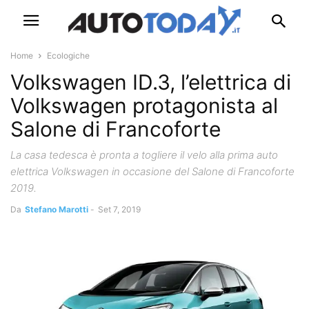
Home
Ecologiche
Volkswagen ID.3, l’elettrica di
Volkswagen protagonista al
Salone di Francoforte
La casa tedesca è pronta a togliere il velo alla prima auto
elettrica Volkswagen in occasione del Salone di Francoforte
2019.
Da
Stefano Marotti
-
Set 7, 2019