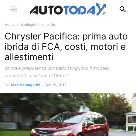
Home
Ecologiche
Ibride
Chrysler Pacifica: prima auto
ibrida di FCA, costi, motori e
allestimenti
Grinta e prepotenza contraddistinguono il modello
presentato al Salone di Detroit
Da
Manuel Magarini
-
Gen 15, 2016