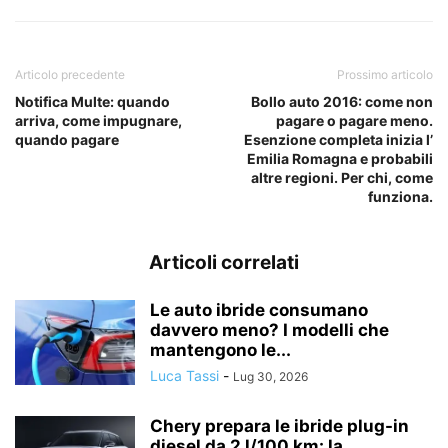
Articolo precedente
Prossimo articolo
Notifica Multe: quando
Bollo auto 2016: come non
arriva, come impugnare,
pagare o pagare meno.
quando pagare
Esenzione completa inizia l’
Emilia Romagna e probabili
altre regioni. Per chi, come
funziona.
Articoli correlati
Le auto ibride consumano
davvero meno? I modelli che
mantengono le...
Luca Tassi
-
Lug 30, 2026
Chery prepara le ibride plug-in
diesel da 2 l/100 km: la...