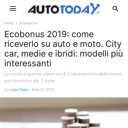
Home
Ecologiche
Ecobonus 2019: come
riceverlo su auto e moto. City
car, medie e ibridi: modelli più
interessanti
La novità di queste ultime ore è il cambiamento delle norme
per l'incentivo alle 2 ruote
Da
Luca Tassi
-
Mag 27, 2019