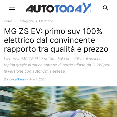
Home
Ecologiche
Elettriche
MG ZS EV: primo suv 100%
elettrico dal convincente
rapporto tra qualità e prezzo
La nuova MG ZS EV è dotata della possibilità di ricarica
rapida grazie al carica batterie di bordo trifase da 11 kW per
la versione con autonomia estesa
Da
Luca Tassi
-
Ago 7, 2024