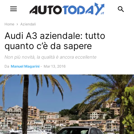
Home
Aziendali
Audi A3 aziendale: tutto
quanto c’è da sapere
Non più novità, la qualità è ancora eccellente
Da
Manuel Magarini
-
Mar 13, 2016