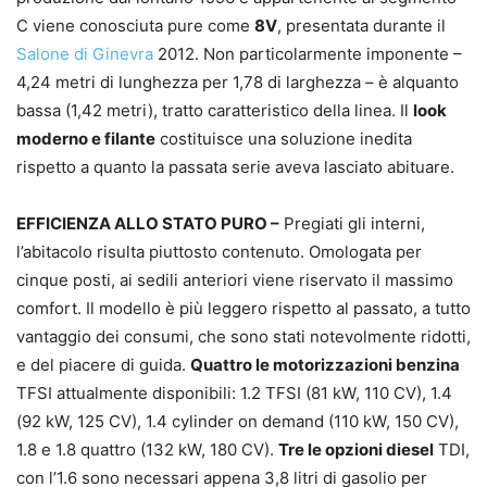
C viene conosciuta pure come
8V
, presentata durante il
Salone di Ginevra
2012. Non particolarmente imponente –
4,24 metri di lunghezza per 1,78 di larghezza – è alquanto
bassa (1,42 metri), tratto caratteristico della linea. Il
look
moderno e filante
costituisce una soluzione inedita
rispetto a quanto la passata serie aveva lasciato abituare.
EFFICIENZA ALLO STATO PURO –
Pregiati gli interni,
l’abitacolo risulta piuttosto contenuto. Omologata per
cinque posti, ai sedili anteriori viene riservato il massimo
comfort. Il modello è più leggero rispetto al passato, a tutto
vantaggio dei consumi, che sono stati notevolmente ridotti,
e del piacere di guida.
Quattro le motorizzazioni benzina
TFSI attualmente disponibili: 1.2 TFSI (81 kW, 110 CV), 1.4
(92 kW, 125 CV), 1.4 cylinder on demand (110 kW, 150 CV),
1.8 e 1.8 quattro (132 kW, 180 CV).
Tre le opzioni diesel
TDI,
con l’1.6 sono necessari appena 3,8 litri di gasolio per