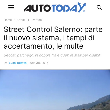
Home
Servizi
Traffico
Street Control Salerno: parte
il nuovo sistema, i tempi di
accertamento, le multe
Beccati parcheggi in doppia fila e quelli in stalli per disabili
Da
Luca Talotta
-
Ago 30, 2016