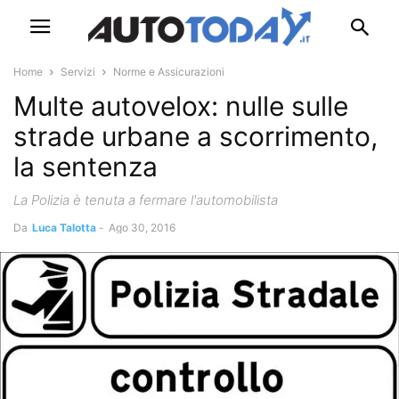
Home
Servizi
Norme e Assicurazioni
Multe autovelox: nulle sulle
strade urbane a scorrimento,
la sentenza
La Polizia è tenuta a fermare l'automobilista
Da
Luca Talotta
-
Ago 30, 2016