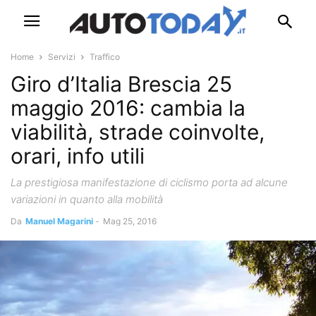
Home
Servizi
Traffico
Giro d’Italia Brescia 25
maggio 2016: cambia la
viabilità, strade coinvolte,
orari, info utili
La prestigiosa manifestazione di ciclismo porta ad alcune
variazioni in quanto alla mobilità
Da
Manuel Magarini
-
Mag 25, 2016