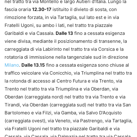
nel tratto tra via Montello e largo Autieri d’Italia. Lungo la
fascia oraria
12.30-17
istituito il divieto di sosta, con
rimozione forzata, in via Tartaglia, sul lato est e in via
Fratelli Ugoni, su ambo i lati, nel tratto tra piazzale
Garibaldi e via Cassala.
Dalle 13
fino a cessata esigenza
viene divisa, mediante il posizionamento di transenne, la
carreggiata di via Labirinto nel tratto tra via Corsica e la
rotatoria di immissione nella tangenziale sud in direzione
Milano
.
Dalle 13.15
fino a cessata esigenza sono chiuse al
traffico veicolare via Conicchio, via Triumplina nel tratto tra
la rotonda di accesso al Centro Futura e via Trento, via
Trento nel tratto tra via Triumplina e via Oberdan, via
Oberdan (carreggiata nord) nel tratto tra via Trento e via
Tirandi, via Oberdan (carreggiata sud) nel tratto tra via San
Bartolomeo e via Filzi, via Gamba, via Salvo D’Acquisto
(carreggiata ovest), via Veneto, via Pastrengo, via Tartaglia,
via Fratelli Ugoni nel tratto tra piazzale Garibaldi e via
Cassala, via Cassala, via Dalmazia nel tratto tra via Cassala