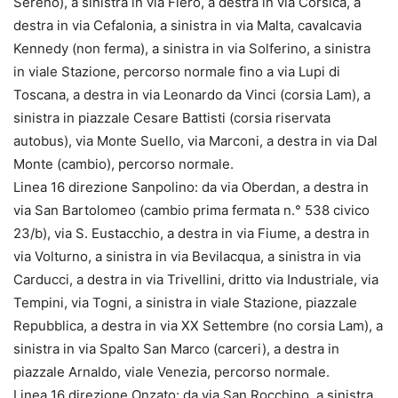
Sereno), a sinistra in via Flero, a destra in via Corsica, a
destra in via Cefalonia, a sinistra in via Malta, cavalcavia
Kennedy (non ferma), a sinistra in via Solferino, a sinistra
in viale Stazione, percorso normale fino a via Lupi di
Toscana, a destra in via Leonardo da Vinci (corsia Lam), a
sinistra in piazzale Cesare Battisti (corsia riservata
autobus), via Monte Suello, via Marconi, a destra in via Dal
Monte (cambio), percorso normale.
Linea 16 direzione Sanpolino: da via Oberdan, a destra in
via San Bartolomeo (cambio prima fermata n.° 538 civico
23/b), via S. Eustacchio, a destra in via Fiume, a destra in
via Volturno, a sinistra in via Bevilacqua, a sinistra in via
Carducci, a destra in via Trivellini, dritto via Industriale, via
Tempini, via Togni, a sinistra in viale Stazione, piazzale
Repubblica, a destra in via XX Settembre (no corsia Lam), a
sinistra in via Spalto San Marco (carceri), a destra in
piazzale Arnaldo, viale Venezia, percorso normale.
Linea 16 direzione Onzato: da via San Rocchino, a sinistra