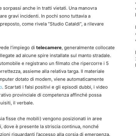
 sorpassi anche in tratti vietati. Una manovra
re gravi incidenti. In pochi sono tuttavia a
preposto, come rivela “Studio Cataldi”, a rilevare
vede l’impiego di
telecamere
, generalmente collocate
legate ad alcune spire installate sul manto stradale.
automobile e registrano un filmato che ripercorre i 5
rrettezza, assieme alla relativa targa. Il materiale
computer dotato di modem, viene automaticamente
o
. Scartati i falsi positivi e gli episodi dubbi, i video
rativo provinciale di competenza affinché possa
siti, il verbale.
ia fisse che mobili) vengono posizionati in aree
li, dove è presente la striscia continua, nonché
azioni riguardanti l’accesso alla corsia di emergenza.