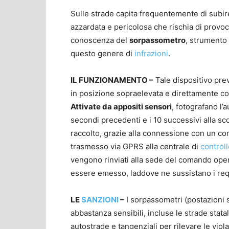
Sulle strade capita frequentemente di subire
azzardata e pericolosa che rischia di provoca
conoscenza del
sorpassometro
, strumento 
questo genere di
infrazioni
.
IL FUNZIONAMENTO –
Tale dispositivo pre
in posizione sopraelevata e direttamente col
Attivate da appositi sensori
, fotografano l’
secondi precedenti e i 10 successivi alla sco
raccolto, grazie alla connessione con un 
trasmesso via GPRS alla centrale di
controll
vengono rinviati alla sede del comando ope
essere emesso, laddove ne sussistano i requi
LE
SANZIONI
–
I sorpassometri (postazioni s
abbastanza sensibili, incluse le strade stata
autostrade e tangenziali per rilevare le viol