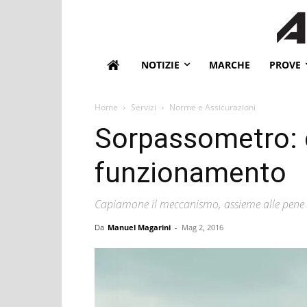
NOTIZIE
MARCHE
PROVE
Home
Servizi
Norme e Assicurazioni
Sorpassometro: c
funzionamento
Capiamone il meccanismo, assieme alle pene in
Da
Manuel Magarini
-
Mag 2, 2016