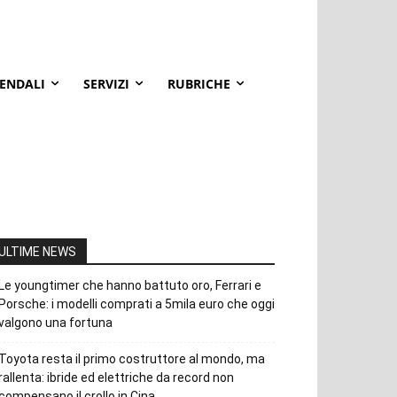
IENDALI
SERVIZI
RUBRICHE
ULTIME NEWS
Le youngtimer che hanno battuto oro, Ferrari e
Porsche: i modelli comprati a 5mila euro che oggi
valgono una fortuna
Toyota resta il primo costruttore al mondo, ma
rallenta: ibride ed elettriche da record non
compensano il crollo in Cina