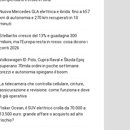
Nuova Mercedes GLA elettrica e ibrida: fino a 657
km di autonomia e 270 km recuperati in 10
minuti
Stellantis cresce del 13% e guadagna 300
milioni, ma l’Europa resta in rosso: cosa dicono i
conti 2026
Volkswagen ID. Polo, Cupra Raval e Škoda Epiq
superano 70mila ordini in poche settimane:
prezzi e autonomia spiegano il boom
La telecamera che controlla cellulare, cinture,
assicurazione e revisione: come funziona e dove
è già operativa
Fisker Ocean, il SUV elettrico crolla da 70.000 a
13.500 euro: grande affare o acquisto ad alto
rischio?