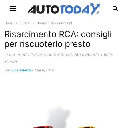
Home
Servizi
Norme e Assicurazioni
Risarcimento RCA: consigli
per riscuoterlo presto
In che modo ricevere l'importo pattuito evitando infinite
attese.
Da
Luca Talotta
-
Mar 6, 2018