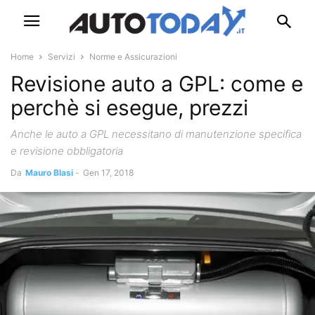
Home
Servizi
Norme e Assicurazioni
Revisione auto a GPL: come e
perchè si esegue, prezzi
Anche le auto a GPL necessitano di manutenzione specifica
e revisione obbligatoria
Da
Mauro Blasi
-
Gen 17, 2018