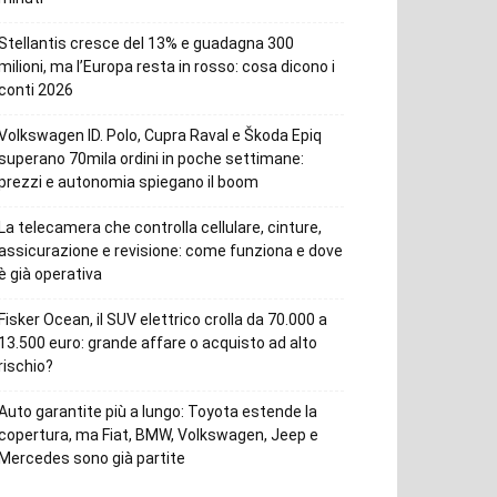
Stellantis cresce del 13% e guadagna 300
milioni, ma l’Europa resta in rosso: cosa dicono i
conti 2026
Volkswagen ID. Polo, Cupra Raval e Škoda Epiq
superano 70mila ordini in poche settimane:
prezzi e autonomia spiegano il boom
La telecamera che controlla cellulare, cinture,
assicurazione e revisione: come funziona e dove
è già operativa
Fisker Ocean, il SUV elettrico crolla da 70.000 a
13.500 euro: grande affare o acquisto ad alto
rischio?
Auto garantite più a lungo: Toyota estende la
copertura, ma Fiat, BMW, Volkswagen, Jeep e
Mercedes sono già partite