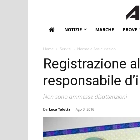
NOTIZIE
MARCHE
PROVE
Home
Servizi
Norme e Assicurazioni
Registrazione al
responsabile d
Non sono ammesse disattenzioni
Da
Luca Talotta
-
Ago 3, 2016