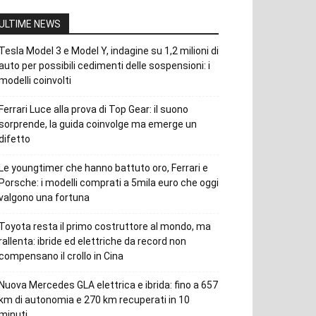
ULTIME NEWS
Tesla Model 3 e Model Y, indagine su 1,2 milioni di
auto per possibili cedimenti delle sospensioni: i
modelli coinvolti
Ferrari Luce alla prova di Top Gear: il suono
sorprende, la guida coinvolge ma emerge un
difetto
Le youngtimer che hanno battuto oro, Ferrari e
Porsche: i modelli comprati a 5mila euro che oggi
valgono una fortuna
Toyota resta il primo costruttore al mondo, ma
rallenta: ibride ed elettriche da record non
compensano il crollo in Cina
Nuova Mercedes GLA elettrica e ibrida: fino a 657
km di autonomia e 270 km recuperati in 10
minuti