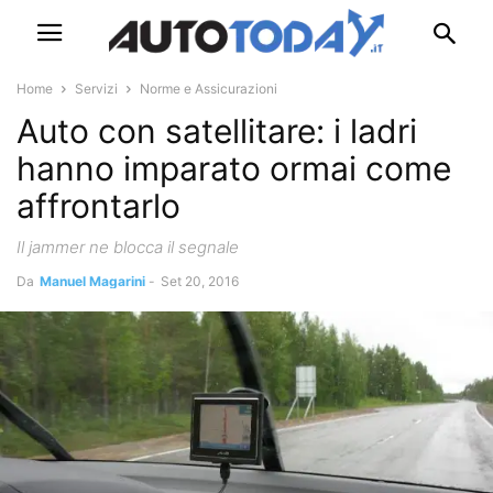
Home
Servizi
Norme e Assicurazioni
Auto con satellitare: i ladri
hanno imparato ormai come
affrontarlo
Il jammer ne blocca il segnale
Da
Manuel Magarini
-
Set 20, 2016