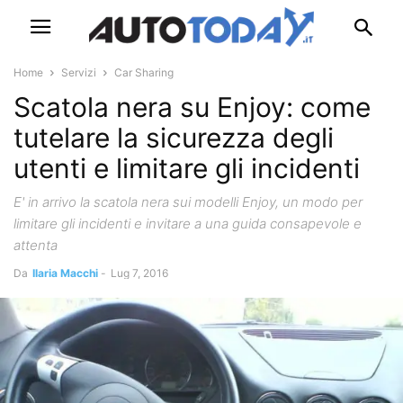
Home
Servizi
Car Sharing
Scatola nera su Enjoy: come
tutelare la sicurezza degli
utenti e limitare gli incidenti
E' in arrivo la scatola nera sui modelli Enjoy, un modo per
limitare gli incidenti e invitare a una guida consapevole e
attenta
Da
Ilaria Macchi
-
Lug 7, 2016