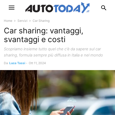
Home
Servizi
Car Sharing
Car sharing: vantaggi,
svantaggi e costi
Scopriamo insieme tutto quel che c'è da sapere sul car
sharing, formula sempre più diffusa in Italia e nel mondo
Da
Luca Tassi
-
Ott 11, 2024