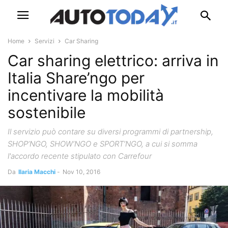
Home
Servizi
Car Sharing
Car sharing elettrico: arriva in
Italia Share’ngo per
incentivare la mobilità
sostenibile
Il servizio può contare su diversi programmi di partnership,
SHOP’NGO, SHOW’NGO e SPORT’NGO, a cui si somma
l'accordo recente stipulato con Carrefour
Da
Ilaria Macchi
-
Nov 10, 2016