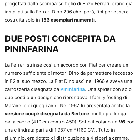
progettati dallo scomparso figlio di Enzo Ferrari, erano già
installati sulla Ferrari Dino 206 che, però, finì per essere
costruita solo in
156 esemplari numerati
.
DUE POSTI CONCEPITA DA
PININFARINA
La Ferrari strinse così un accordo con Fiat per creare un
numero sufficiente di motori Dino da permettere l’accesso
in F2 al suo mezzo. La Fiat Dino uscì nel 1966 e aveva una
carrozzeria disegnata da
Pininfarina
. Una spider con solo
due posti e un design che riprendeva il family feeling di
Maranello di quegli anni. Nel 1967 fu presentata anche la
versione coupé disegnata da Bertone
, molto più lunga
della cabrio (410 cm contro 450). Sotto il cofano un
V6
con
una cilindrata pari a di 1.987 cm³ (160 CV). Tutto in
alluminio, era dotato di distribuzione a 4 alberi a camme.