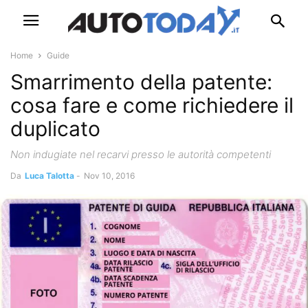
Home
Guide
Smarrimento della patente:
cosa fare e come richiedere il
duplicato
Non indugiate nel recarvi presso le autorità competenti
Da
Luca Talotta
-
Nov 10, 2016