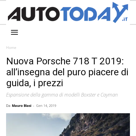
Home
Nuova Porsche 718 T 2019:
all’insegna del puro piacere di
guida, i prezzi
Espansione della gamma di modelli Boxster e Cayman
Da
Mauro Blasi
-
Gen 14, 2019