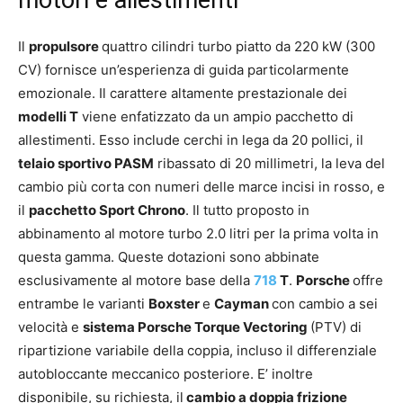
Il
propulsore
quattro cilindri turbo piatto da 220 kW (300
CV) fornisce un’esperienza di guida particolarmente
emozionale. Il carattere altamente prestazionale dei
modelli T
viene enfatizzato da un ampio pacchetto di
allestimenti. Esso include cerchi in lega da 20 pollici, il
telaio sportivo PASM
ribassato di 20 millimetri, la leva del
cambio più corta con numeri delle marce incisi in rosso, e
il
pacchetto Sport Chrono
. Il tutto proposto in
abbinamento al motore turbo 2.0 litri per la prima volta in
questa gamma. Queste dotazioni sono abbinate
esclusivamente al motore base della
718
T
.
Porsche
offre
entrambe le varianti
Boxster
e
Cayman
con cambio a sei
velocità e
sistema Porsche Torque Vectoring
(PTV) di
ripartizione variabile della coppia, incluso il differenziale
autobloccante meccanico posteriore. E’ inoltre
disponibile, su richiesta, il
cambio a doppia frizione