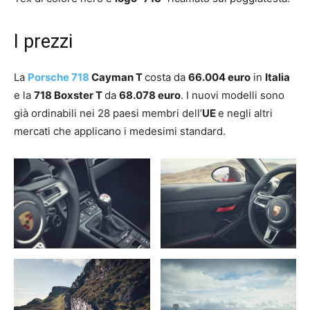
I prezzi
La
Porsche 718
Cayman T
costa da
66.004 euro
in
Italia
e la
718 Boxster T
da
68.078 euro
. I nuovi modelli sono
già ordinabili nei 28 paesi membri dell’
UE
e negli altri
mercati che applicano i medesimi standard.