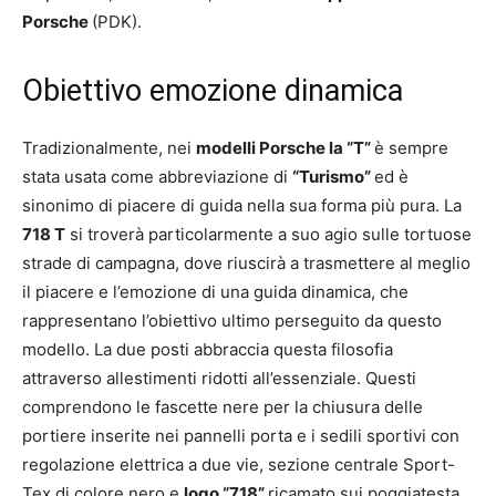
Porsche
(PDK).
Obiettivo emozione dinamica
Tradizionalmente, nei
modelli Porsche la “T”
è sempre
stata usata come abbreviazione di
“Turismo”
ed è
sinonimo di piacere di guida nella sua forma più pura. La
718 T
si troverà particolarmente a suo agio sulle tortuose
strade di campagna, dove riuscirà a trasmettere al meglio
il piacere e l’emozione di una guida dinamica, che
rappresentano l’obiettivo ultimo perseguito da questo
modello. La due posti abbraccia questa filosofia
attraverso allestimenti ridotti all’essenziale. Questi
comprendono le fascette nere per la chiusura delle
portiere inserite nei pannelli porta e i sedili sportivi con
regolazione elettrica a due vie, sezione centrale Sport-
Tex di colore nero e
logo “718”
ricamato sui poggiatesta.