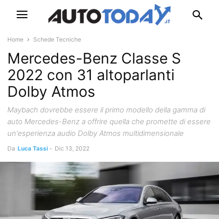
Home
Schede Tecniche
Mercedes-Benz Classe S
2022 con 31 altoparlanti
Dolby Atmos
Maybach dovrebbe essere il primo modello della gamma di
auto Mercedes-Benz a offrire quella che promette di essere
un'esperienza audio Dolby Atmos multidimensionale
Da
Luca Tassi
-
Dic 13, 2022